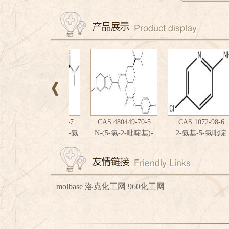
AS:480452-37-7
CAS:480449-70-5
CAS:1072-98-6
[(1S,2R,4S)-2-氨
N-(5-氯-2-吡啶基)-
2-氨基-5-氯吡啶
2
4-[(二甲基氨基)羰
N'-[(1S,2R,4S)-4-[(二
]环己基]-N2-(5-
甲基氨基)甲酰基]-2-
-2-吡啶基)草酸二
[[(4,5,6,7-四氢-5-甲
酰胺
基噻唑并[5,4-c]吡
啶-2-基)甲酰]氨基]环
molbase
洛克化工网
960化工网
己基]乙二酰胺