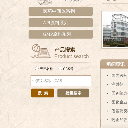
医药中间体系列
API原料系列
GMP原料系列
公司秉承“诚
发公司、商贸
产品名称
CAS号
国内医药
注射剂一
陷入价格
国务院办
胺基-N-
医化企业
溴素、1
外有哪些
借基药突
函
药企50