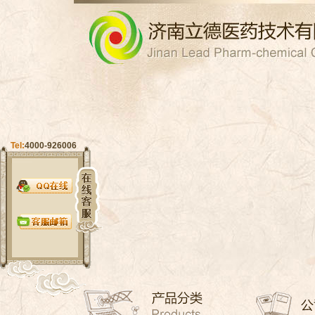
Tel:
4000-926006